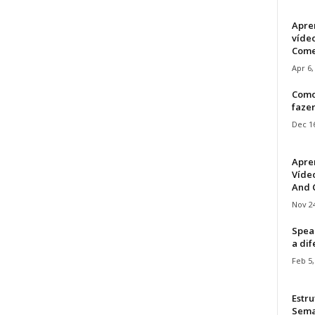
Apre
víde
Come
Apr 6,
Como
faze
Dec 16
Apre
Vídeo
And C
Nov 24
Speak
a di
Feb 5,
Estru
Sem