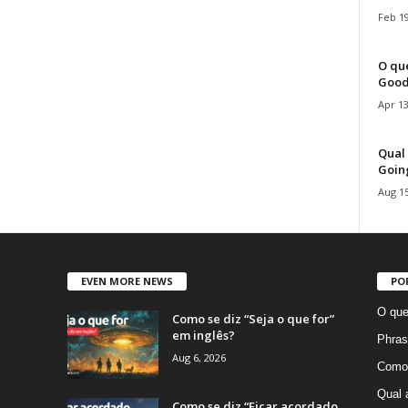
Feb 19
O que
Good
Apr 13
Qual 
Goin
Aug 15
EVEN MORE NEWS
PO
O que
Como se diz “Seja o que for”
em inglês?
Phras
Aug 6, 2026
Como 
Qual 
Como se diz “Ficar acordado