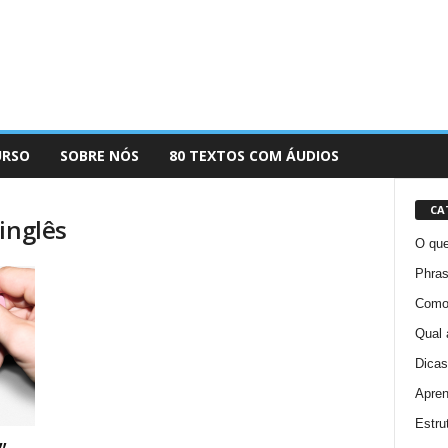
URSO
SOBRE NÓS
80 TEXTOS COM ÁUDIOS
CA
inglês
O que
Phras
Como 
Qual 
Dicas
Apren
Estru