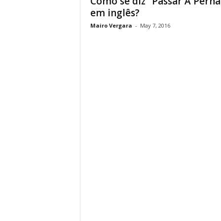
Como se diz “Passar A Perna
em inglês?
Mairo Vergara
-
May 7, 2016