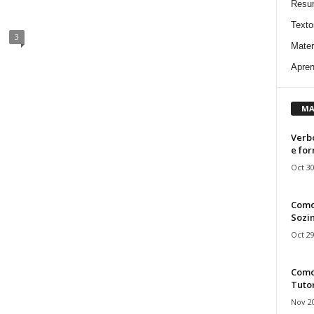
”
Resu
Texto
3
Mater
Apren
MA
Verbo
e fo
Oct 30
Como
Sozin
Oct 29
Como 
Tuto
Nov 20