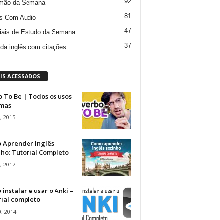
92
mão da Semana
81
s Com Audio
47
iais de Estudo da Semana
37
da inglês com citações
IS ACESSADOS
 To Be | Todos os usos
rmas
, 2015
 Aprender Inglês
ho: Tutorial Completo
, 2017
instalar e usar o Anki –
rial completo
, 2014