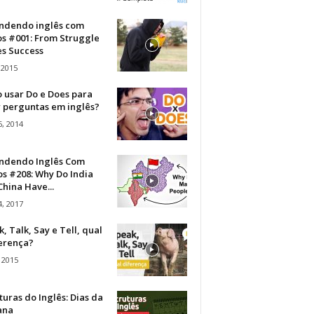
ndendo inglês com
os #001: From Struggle
s Success
 2015
 usar Do e Does para
r perguntas em inglês?
, 2014
ndendo Inglês Com
s #208: Why Do India
hina Have...
, 2017
, Talk, Say e Tell, qual
ferença?
 2015
turas do Inglês: Dias da
ana