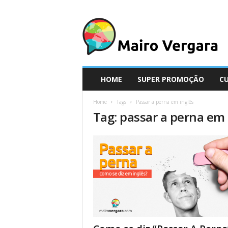
M
a
i
r
o
V
e
HOME
SUPER PROMOÇÃO
C
r
g
Home
Tags
Passar a perna em inglês
a
Tag: passar a perna em 
r
a