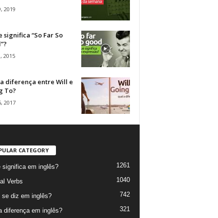
, 2019
 significa “So Far So
”?
, 2015
a diferença entre Will e
g To?
, 2017
PULAR CATEGORY
1261
 significa em inglês?
1040
al Verbs
742
se diz em inglês?
321
a diferença em inglês?