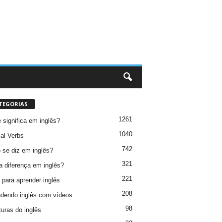
TEGORIAS
1261
 significa em inglês?
1040
al Verbs
742
se diz em inglês?
321
a diferença em inglês?
221
 para aprender inglês
208
dendo inglês com vídeos
98
turas do inglês