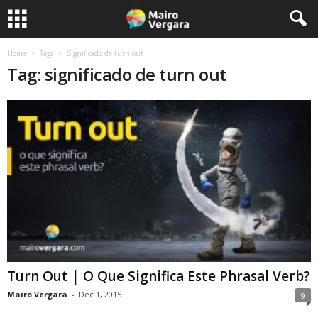
Home
Tags
Significado de turn out
Tag: significado de turn out
Turn Out | O Que Significa Este Phrasal Verb?
Mairo Vergara
-
Dec 1, 2015
9