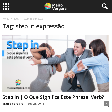
Home
Tags
Step in expressão
Tag: step in expressão
Step In | O Que Significa Este Phrasal Verb?
Mairo Vergara
-
Sep 23, 2016
6