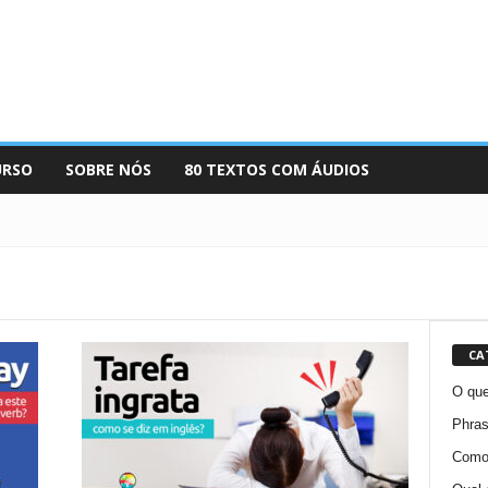
URSO
SOBRE NÓS
80 TEXTOS COM ÁUDIOS
CA
O que
Phras
Como 