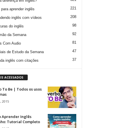
a diferença em inglês?
221
 para aprender inglês
208
dendo inglês com vídeos
98
turas do inglês
92
mão da Semana
81
s Com Audio
47
iais de Estudo da Semana
37
da inglês com citações
IS ACESSADOS
 To Be | Todos os usos
rmas
, 2015
 Aprender Inglês
ho: Tutorial Completo