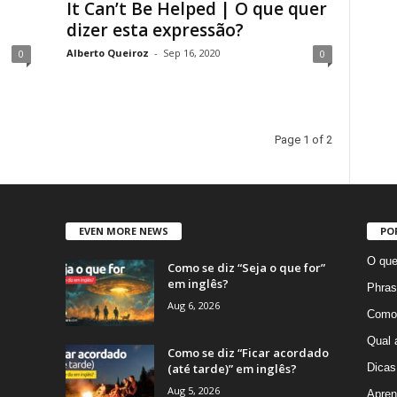
It Can’t Be Helped | O que quer
dizer esta expressão?
Alberto Queiroz
-
Sep 16, 2020
0
0
Page 1 of 2
EVEN MORE NEWS
PO
O que
Como se diz “Seja o que for”
em inglês?
Phras
Aug 6, 2026
Como 
Qual 
Como se diz “Ficar acordado
(até tarde)” em inglês?
Dicas
Aug 5, 2026
Apren