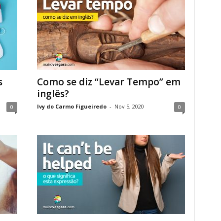
s
Como se diz “Levar Tempo” em
inglês?
Ivy do Carmo Figueiredo
-
Nov 5, 2020
0
0