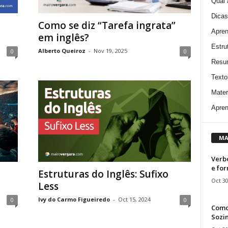
Qual 
Dicas
Como se diz “Tarefa ingrata”
Apren
em inglês?
Estru
Alberto Queiroz
-
Nov 19, 2025
0
0
Resu
Texto
Mater
Apren
MA
Verbo
e fo
Estruturas do Inglês: Sufixo
Oct 30
Less
Ivy do Carmo Figueiredo
-
Oct 15, 2024
0
0
Como
Sozin