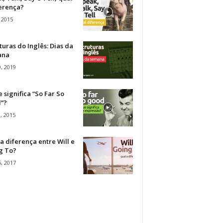
ferença?
 2015
turas do Inglês: Dias da
ana
, 2019
 significa “So Far So
”?
, 2015
a diferença entre Will e
g To?
, 2017