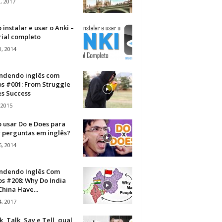
, 2017
instalar e usar o Anki –
rial completo
, 2014
ndendo inglês com
os #001: From Struggle
s Success
 2015
 usar Do e Does para
r perguntas em inglês?
, 2014
ndendo Inglês Com
s #208: Why Do India
hina Have...
, 2017
, Talk, Say e Tell, qual