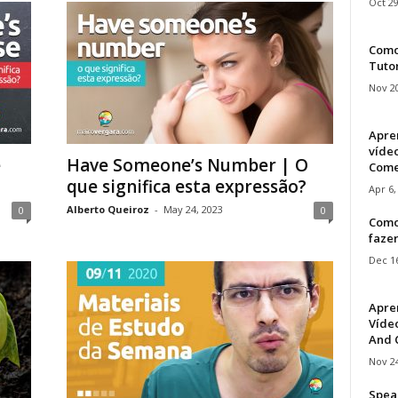
Oct 29
Como 
Tuto
Nov 20
Apre
víde
e
Have Someone’s Number | O
Come
que significa esta expressão?
Apr 6,
Alberto Queiroz
-
May 24, 2023
0
0
Como
faze
Dec 16
Apre
Vídeo
And C
Nov 24
Speak