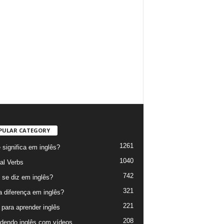
PULAR CATEGORY
1261
 significa em inglês?
1040
al Verbs
742
se diz em inglês?
321
a diferença em inglês?
221
 para aprender inglês
208
dendo inglês com vídeos