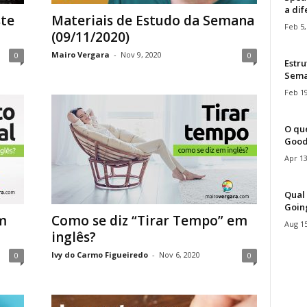
a di
ste
Materiais de Estudo da Semana
Feb 5,
(09/11/2020)
Mairo Vergara
-
Nov 9, 2020
0
0
Estru
Sem
Feb 19
O que
Good
Apr 13
Qual 
Goin
m
Como se diz “Tirar Tempo” em
Aug 15
inglês?
Ivy do Carmo Figueiredo
-
Nov 6, 2020
0
0