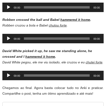
Audio
00:00
00:00
Player
Robben crossed the ball and Babel
hammered it home
.
Robben cruzou a bola e Babel
chutou forte
.
Audio
00:00
00:00
Player
David White picked it up, he saw me standing alone, he
crossed and I
hammered it home
.
David White pegou, ele me viu isolado, ele cruzou e eu
chutei forte
.
Audio
00:00
00:00
Player
Chegamos ao final. Agora basta colocar tudo no Anki e praticar.
Compartilhe o post, tenha um ótimo aprendizado e até mais!