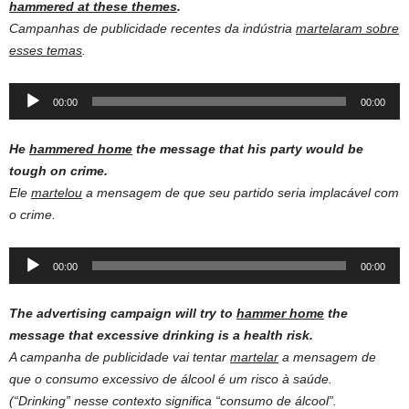
hammered at these themes
.
Campanhas de publicidade recentes da indústria
martelaram sobre
esses temas
.
Audio
00:00
00:00
Player
He
hammered home
the message that his party would be
tough on crime.
Ele
martelou
a mensagem de que seu partido seria implacável com
o crime.
Audio
00:00
00:00
Player
The advertising campaign will try to
hammer home
the
message that excessive drinking is a health risk.
A campanha de publicidade vai tentar
martelar
a mensagem de
que o consumo excessivo de álcool é um risco à saúde.
(“Drinking” nesse contexto significa “consumo de álcool”.