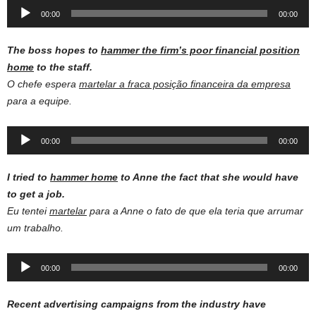
Audio
00:00
00:00
Player
The boss hopes to
hammer the firm’s poor financial position
home
to the staff.
O chefe espera
martelar a fraca posição financeira da empresa
para a equipe.
Audio
00:00
00:00
Player
I tried to
hammer home
to Anne the fact that she would have
to get a job.
Eu tentei
martelar
para a Anne o fato de que ela teria que arrumar
um trabalho.
Audio
00:00
00:00
Player
Recent advertising campaigns from the industry have