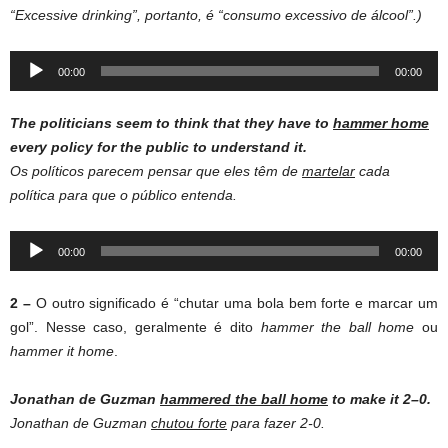
“Excessive drinking”, portanto, é “consumo excessivo de álcool”.)
Audio
00:00
00:00
Player
The politicians seem to think that they have to
hammer home
every policy for the public to understand it.
Os políticos parecem pensar que eles têm de
martelar
cada
política para que o público entenda.
Audio
00:00
00:00
Player
2 –
O outro significado é “chutar uma bola bem forte e marcar um
gol”. Nesse caso, geralmente é dito
hammer the ball home
ou
hammer it home
.
Jonathan de Guzman
hammered the ball home
to make it 2–0.
Jonathan de Guzman
chutou forte
para fazer 2-0.