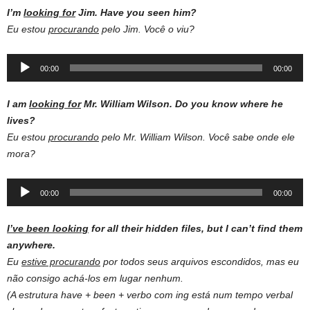
I’m
looking
for
Jim. Have you
seen
him?
Eu estou
procurando
pelo Jim. Você o viu?
Audio
00:00
00:00
Player
I am
looking for
Mr. William Wilson. Do you know where he
lives?
Eu estou
procurando
pelo Mr. William Wilson. Você sabe onde ele
mora?
Audio
00:00
00:00
Player
I’ve been looking
for all their hidden files, but I can’t find them
anywhere.
Eu
estive procurando
por todos seus arquivos escondidos, mas eu
não consigo achá-los em lugar nenhum.
(A estrutura have + been + verbo com ing está num tempo verbal