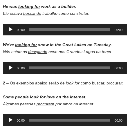
He was
looking
for
work
as a
builder
.
Ele estava
buscando
trabalho como construtor.
Audio
00:00
00:00
Player
We’re
looking for
snow in the Great Lakes on Tuesday.
Nós estamos
desejando
neve nos Grandes Lagos na terça.
Audio
00:00
00:00
Player
2
– Os exemplos abaixo serão de
look for
como buscar, procurar:
Some people
look for
love on the internet.
Algumas pessoas
procuram
por amor na internet.
Audio
00:00
00:00
Player