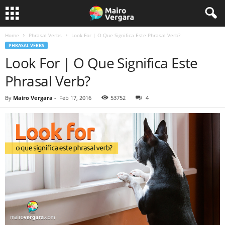
Home
Phrasal Verbs
Look For | O Que Significa Este Phrasal Verb?
PHRASAL VERBS
Look For | O Que Significa Este
Phrasal Verb?
By
Mairo Vergara
-
Feb 17, 2016
53752
4