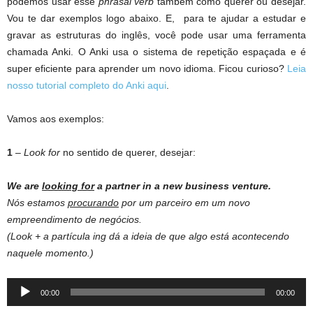
podemos usar esse
phrasal verb
também como querer ou desejar.
Vou te dar exemplos logo abaixo. E, para te ajudar a estudar e
gravar as estruturas do inglês, você pode usar uma ferramenta
chamada Anki. O Anki usa o sistema de repetição espaçada e é
super eficiente para aprender um novo idioma. Ficou curioso?
Leia
nosso tutorial completo do Anki aqui
.
Vamos aos exemplos:
1
–
Look for
no sentido de querer, desejar:
We are
looking
for
a
partner
in a
new
business
venture
.
Nós estamos
procurando
por um parceiro em um novo
empreendimento de negócios.
(Look + a partícula ing dá a ideia de que algo está acontecendo
naquele momento.)
Audio
00:00
00:00
Player