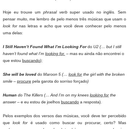
Hoje eu trouxe um
phrasal verb
super usado no inglês. Sem
pensar muito, me lembro de pelo menos três músicas que usam o
look for
nas letras e acho que você deve conhecer pelo menos
uma delas:
I Still Haven’t Found What I’m Looking For
do
U2 (… but I still
haven’t found what I’m
looking for.
– mas eu ainda não encontrei o
que estou
buscando
);
She will be loved
do
Maroon 5 (…
look for
the girl with the broken
smile
–
procure
pela garota do sorriso forçado
)
Human
do The Killers (… And I’m on my knees
looking for
the
answer –
e eu estou de joelhos
buscando
a resposta).
Pelos exemplos dos versos das músicas, você deve ter percebido
que
look for
é usado como buscar ou procurar, certo? Mas