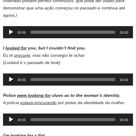
chamado present perfect continuous, que pode ser usado para
demonstrar que uma ação começou no passado e continua até
agora.)
Audio
00:00
00:00
Player
I
looked for
you, but I couldn’t find you.
Eu te
procurei
, mas não consegui te achar.
(Looked é o passado de look)
Audio
00:00
00:00
Player
Police
were
looking
for
clues
as to the
woman
’s
identity
.
A polícia
estava procurando
por pistas da identidade da mulher.
Audio
00:00
00:00
Player
I’m looking for
a flat.