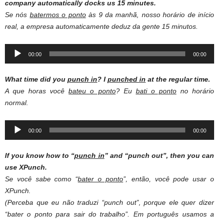
company automatically docks us 15 minutes.
Se nós
batermos o ponto
às 9 da manhã, nosso horário de início
real, a empresa automaticamente deduz da gente 15 minutos.
Audio
00:00
00:00
Player
What time did you
punch in
?
I
punched in
at the regular time.
A que horas você
bateu o ponto
? Eu
bati o ponto
no horário
normal.
Audio
00:00
00:00
Player
If you know how to “
punch in
” and “punch out”, then you can
use XPunch.
Se você sabe como “
bater o ponto
”, então, você pode usar o
XPunch.
(Perceba que eu não traduzi “punch out”, porque ele quer dizer
“bater o ponto para sair do trabalho”. Em português usamos a