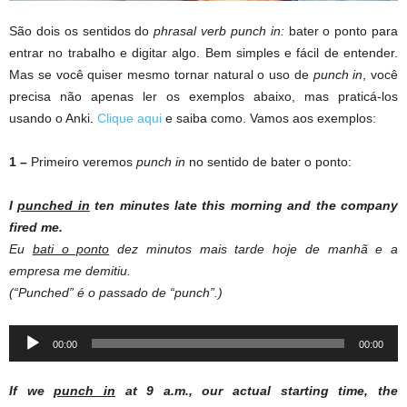
São dois os sentidos do
phrasal verb punch in:
bater o ponto para
entrar no trabalho e digitar algo. Bem simples e fácil de entender.
Mas se você quiser mesmo tornar natural o uso de
punch in
, você
precisa não apenas ler os exemplos abaixo, mas praticá-los
usando o Anki.
Clique aqui
e saiba como. Vamos aos exemplos:
1 –
Primeiro veremos
punch in
no sentido de bater o ponto:
I
punched in
ten minutes late this morning and the company
fired me.
Eu
bati o ponto
dez minutos mais tarde hoje de manhã e a
empresa me demitiu.
(“Punched” é o passado de “punch”.)
Audio
00:00
00:00
Player
If we
punch in
at 9 a.m., our actual starting time, the