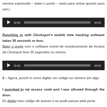
mesma expressão – bater o ponto – tanto para entrar quanto para
sair.)
Audio
00:00
00:00
Player
Punching
in
with Clockspot’s mobile time tracking software
takes 30 seconds or less.
Bater o ponto
com o software móvel de monitoramento de horário
da Clockspot leva 30 segundos ou menos.
Audio
00:00
00:00
Player
2 –
Agora,
punch in
como digitar um código ou número em algo:
I
punched in
my access code and I was allowed through the
door.
Eu
digitei
meu código de acesso e eu pude passar pela porta.