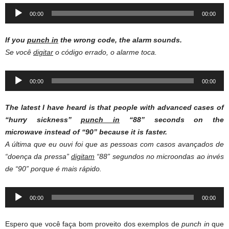
Audio
00:00
00:00
Player
If you
punch
in
the
wrong
code
, the
alarm
sounds
.
Se você
digitar
o código errado, o alarme toca.
Audio
00:00
00:00
Player
The latest I have heard is that people with advanced cases of
“hurry sickness”
punch in
“88” seconds on the
microwave instead of “90” because it is faster.
A última que eu ouvi foi que as pessoas com casos avançados de
“doença da pressa”
digitam
“88” segundos no microondas ao invés
de “90” porque é mais rápido.
Audio
00:00
00:00
Player
Espero que você faça bom proveito dos exemplos de
punch in
que