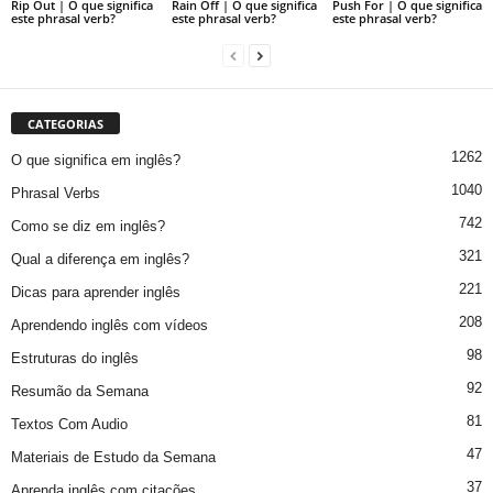
Rip Out | O que significa
Rain Off | O que significa
Push For | O que significa
este phrasal verb?
este phrasal verb?
este phrasal verb?
CATEGORIAS
1262
O que significa em inglês?
1040
Phrasal Verbs
742
Como se diz em inglês?
321
Qual a diferença em inglês?
221
Dicas para aprender inglês
208
Aprendendo inglês com vídeos
98
Estruturas do inglês
92
Resumão da Semana
81
Textos Com Audio
47
Materiais de Estudo da Semana
37
Aprenda inglês com citações