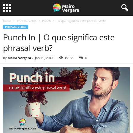
Home
Phrasal Verbs
Punch In | O que significa este phrasal verb?
PHRASAL VERBS
Punch In | O que significa este
phrasal verb?
By
Mairo Vergara
-
Jan 19, 2017
15133
6