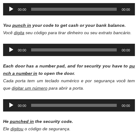
Audio
00:00
00:00
Player
You
punch in
your code to get cash or your bank balance.
Você
digita
seu código para tirar dinheiro ou seu extrato bancário.
Audio
00:00
00:00
Player
Each door has a number pad, and for security you have to
pu
nch a number in
to open the door.
Cada porta tem um teclado numérico e por segurança você tem
que
digitar um número
para abrir a porta.
Audio
00:00
00:00
Player
He
punched in
the security code.
Ele
digitou
o código de segurança.