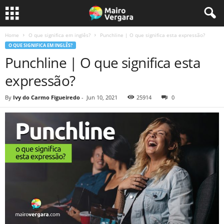
Home
O que significa em inglês?
Punchline | O que significa esta expressão?
O QUE SIGNIFICA EM INGLÊS?
Punchline | O que significa esta
expressão?
By
Ivy do Carmo Figueiredo
-
Jun 10, 2021
25914
0