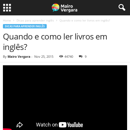
Home
Dicas para aprender inglês
Quando e como ler livros em inglês?
DICAS PARA APRENDER INGLÊS
Quando e como ler livros em
inglês?
By
Mairo Vergara
-
Nov 25, 2015
44740
9