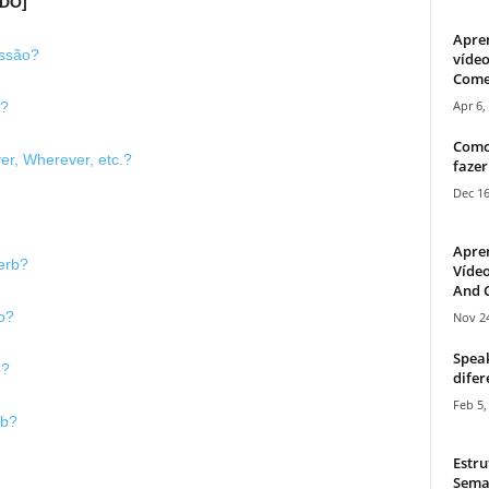
DO]
Apre
essão?
vídeo
Come
Apr 6,
b?
Como
er, Wherever, etc.?
fazer
Dec 16
Apre
verb?
Vídeo
And C
o?
Nov 24
Speak
o?
difer
Feb 5,
rb?
Estru
Sema