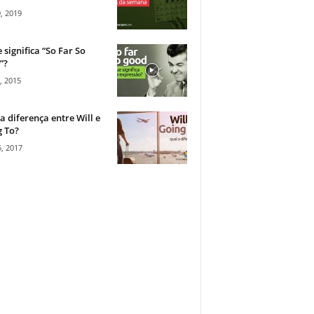
, 2019
 significa “So Far So
”?
, 2015
a diferença entre Will e
 To?
, 2017