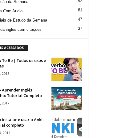
92
mão da Semana
81
s Com Audio
47
iais de Estudo da Semana
37
da inglês com citações
IS ACESSADOS
 To Be | Todos os usos e
as
, 2015
 Aprender Inglês
ho: Tutorial Completo
, 2017
instalar e usar o Anki –
ial completo
, 2014