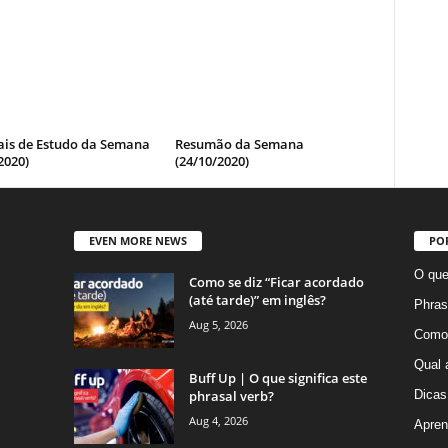
ais de Estudo da Semana
Resumão da Semana
2020)
(24/10/2020)
EVEN MORE NEWS
PO
O que
Como se diz “Ficar acordado
(até tarde)” em inglês?
Phras
Aug 5, 2026
Como 
Qual 
Buff Up | O que significa este
phrasal verb?
Dicas
Aug 4, 2026
Apren