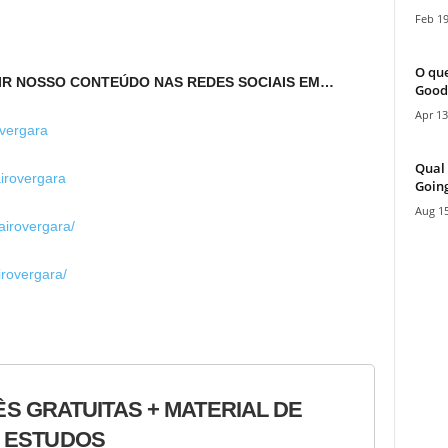
Feb 19
O que
IR NOSSO CONTEÚDO NAS REDES SOCIAIS EM…
Good
Apr 13
vergara
Qual 
irovergara
Going
Aug 15
airovergara/
irovergara/
ÊS GRATUITAS + MATERIAL DE
ESTUDOS