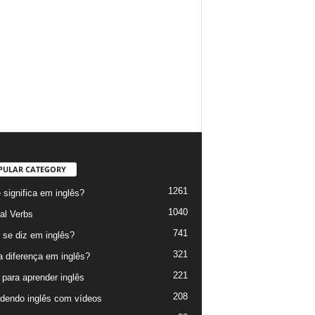
PULAR CATEGORY
1261
 significa em inglês?
1040
al Verbs
741
se diz em inglês?
321
a diferença em inglês?
221
 para aprender inglês
208
dendo inglês com vídeos