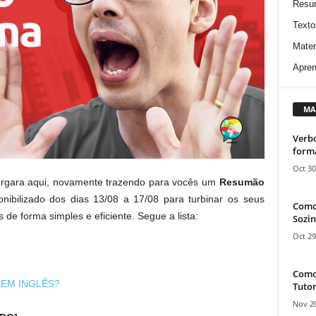
Resu
Texto
Mater
Apren
MA
Verbo
form
Oct 30
ergara aqui, novamente trazendo para vocês um
Resumão
ibilizado dos dias 13/08 a 17/08 para turbinar os seus
Como
de forma simples e eficiente. Segue a lista:
Sozin
Oct 29
Como 
 EM INGLÊS?
Tutor
Nov 20