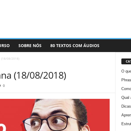
URSO
SOBRE NÓS
80 TEXTOS COM ÁUDIOS
(18/08/2018)
CA
a (18/08/2018)
O que
Phras
0
Como 
Qual 
Dicas
Apren
Estru