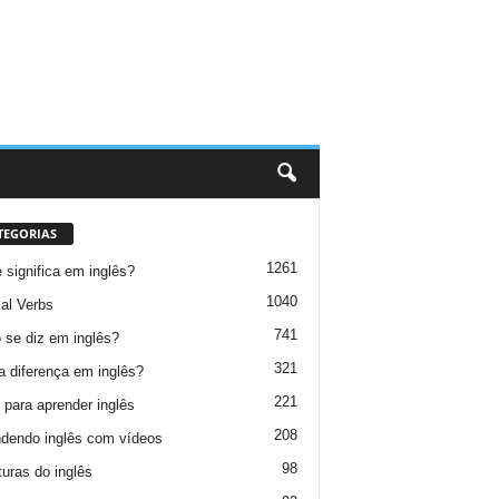
TEGORIAS
1261
 significa em inglês?
1040
al Verbs
741
se diz em inglês?
321
a diferença em inglês?
221
 para aprender inglês
208
dendo inglês com vídeos
98
turas do inglês