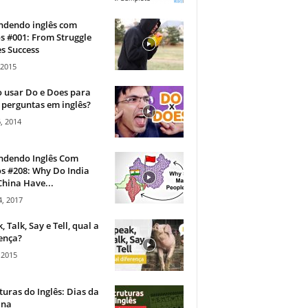
ndendo inglês com
s #001: From Struggle
s Success
 2015
 usar Do e Does para
 perguntas em inglês?
, 2014
ndendo Inglês Com
s #208: Why Do India
hina Have...
, 2017
, Talk, Say e Tell, qual a
ença?
 2015
turas do Inglês: Dias da
na