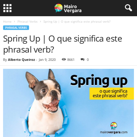
Home
Phrasal Verbs
Spring Up | O que significa este phrasal verb?
PHRASAL VERBS
Spring Up | O que significa este
phrasal verb?
By
Alberto Queiroz
-
Jan 9, 2020
8661
0