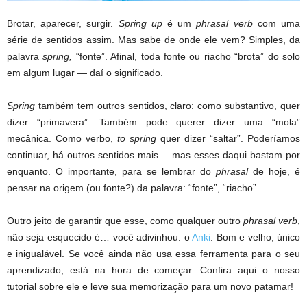
Brotar, aparecer, surgir.
Spring up
é um
phrasal verb
com uma
série de sentidos assim. Mas sabe de onde ele vem? Simples, da
palavra
spring,
“fonte”. Afinal, toda fonte ou riacho “brota” do solo
em algum lugar — daí o significado.
Spring
também tem outros sentidos, claro: como substantivo, quer
dizer “primavera”. Também pode querer dizer uma “mola”
mecânica. Como verbo,
to spring
quer dizer “saltar”. Poderíamos
continuar, há outros sentidos mais… mas esses daqui bastam por
enquanto. O importante, para se lembrar do
phrasal
de hoje, é
pensar na origem (ou fonte?) da palavra: “fonte”, “riacho”.
Outro jeito de garantir que esse, como qualquer outro
phrasal verb
,
não seja esquecido é… você adivinhou: o
Anki
. Bom e velho, único
e inigualável. Se você ainda não usa essa ferramenta para o seu
aprendizado, está na hora de começar. Confira aqui o nosso
tutorial sobre ele e leve sua memorização para um novo patamar!