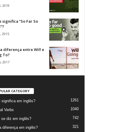
, 2019
 significa “So Far So
”?
, 2015
a diferença entre Will e
g To?
, 2017
PULAR CATEGORY
1261
 significa em inglês?
1040
al Verbs
742
se diz em inglês?
321
a diferença em inglês?