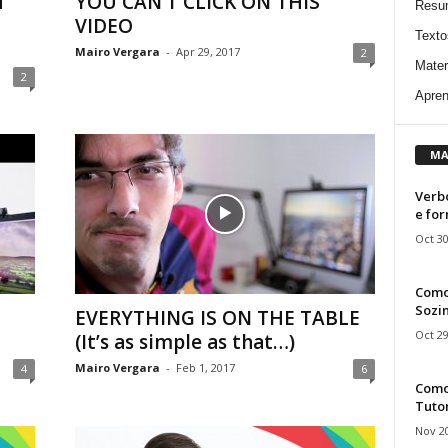
M
YOU CAN’T CLICK ON THIS
Resu
VIDEO
Texto
Mairo Vergara
-
Apr 29, 2017
2
Mater
2
Apren
MA
Verbo
e fo
Oct 30
Como
Sozin
EVERYTHING IS ON THE TABLE
Oct 29
(It’s as simple as that…)
Mairo Vergara
-
Feb 1, 2017
4
6
Como 
Tuto
Nov 20