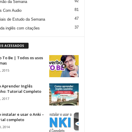
92
mão da Semana
81
s Com Audio
47
iais de Estudo da Semana
37
da inglês com citações
IS ACESSADOS
 To Be | Todos os usos
rmas
, 2015
 Aprender Inglês
ho: Tutorial Completo
, 2017
instalar e usar o Anki –
rial completo
, 2014