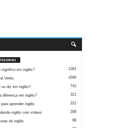
TEGORIAS
1261
 significa em inglês?
1040
al Verbs
742
se diz em inglês?
321
a diferença em inglês?
221
 para aprender inglês
208
dendo inglês com vídeos
98
turas do inglês