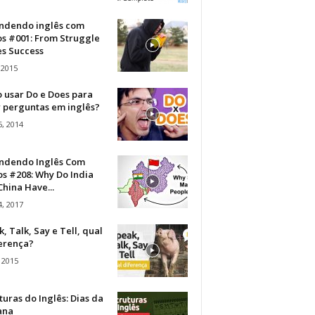
ndendo inglês com
os #001: From Struggle
s Success
 2015
 usar Do e Does para
r perguntas em inglês?
, 2014
ndendo Inglês Com
s #208: Why Do India
hina Have...
, 2017
, Talk, Say e Tell, qual
ferença?
 2015
turas do Inglês: Dias da
ana