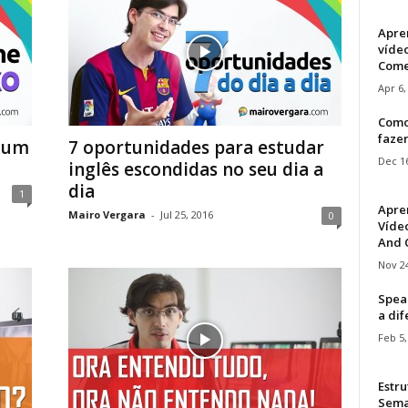
Apre
víde
Come
Apr 6,
Como
faze
 um
7 oportunidades para estudar
Dec 16
inglês escondidas no seu dia a
dia
1
Apre
Mairo Vergara
-
Jul 25, 2016
0
Vídeo
And C
Nov 24
Speak
a di
Feb 5,
Estru
Sem