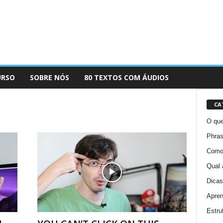
URSO
SOBRE NÓS
80 TEXTOS COM ÁUDIOS
CA
O que
Phras
Como 
Qual 
Dicas
Apren
Estru