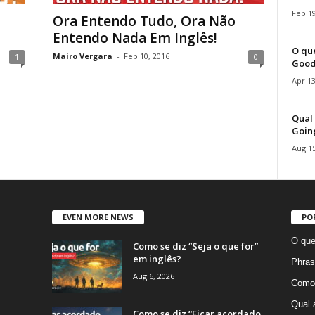
Feb 19
Ora Entendo Tudo, Ora Não
Entendo Nada Em Inglês!
O que
Mairo Vergara
-
Feb 10, 2016
1
0
Good
Apr 13
Qual 
Goin
Aug 15
EVEN MORE NEWS
PO
O que
Como se diz “Seja o que for”
em inglês?
Phras
Aug 6, 2026
Como 
Qual 
Como se diz “Ficar acordado