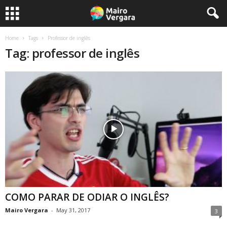
Home
Tags
Professor de inglês
Tag: professor de inglês
COMO PARAR DE ODIAR O INGLÊS?
Mairo Vergara
-
May 31, 2017
3