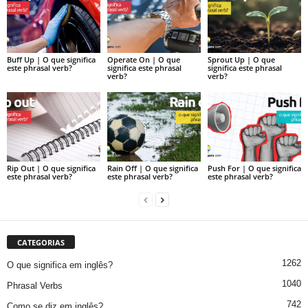
Buff Up | O que significa
Operate On | O que
Sprout Up | O que
este phrasal verb?
significa este phrasal
significa este phrasal
verb?
verb?
Rip Out | O que significa
Rain Off | O que significa
Push For | O que significa
este phrasal verb?
este phrasal verb?
este phrasal verb?
CATEGORIAS
1262
O que significa em inglês?
1040
Phrasal Verbs
742
Como se diz em inglês?