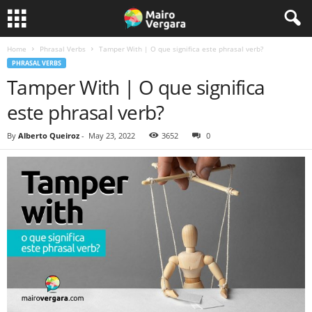
Home
Phrasal Verbs
Tamper With | O que significa este phrasal verb?
PHRASAL VERBS
Tamper With | O que significa
este phrasal verb?
By
Alberto Queiroz
-
May 23, 2022
3652
0