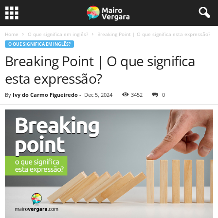
Home
O que significa em inglês?
Breaking Point | O que significa esta expressão?
O QUE SIGNIFICA EM INGLÊS?
Breaking Point | O que significa
esta expressão?
By
Ivy do Carmo Figueiredo
-
Dec 5, 2024
3452
0