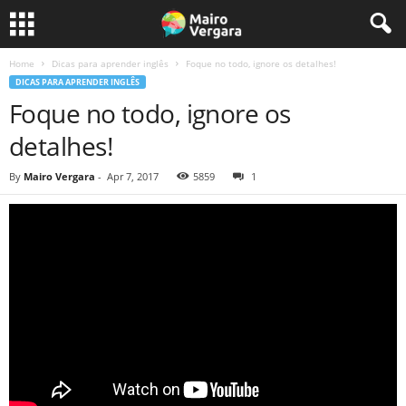
Home
Dicas para aprender inglês
Foque no todo, ignore os detalhes!
DICAS PARA APRENDER INGLÊS
Foque no todo, ignore os
detalhes!
By
Mairo Vergara
-
Apr 7, 2017
5859
1