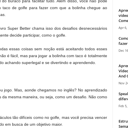
 do buraco para facilitar tudo. Além disso, você não pode
 taco de golfe para fazer com que a bolinha chegue ao
Apre
as.
vídeo
Come
Apr 6,
livro Super Better chama isso dos desafios desnecessários
nte decide participar, como o golfe.
Como
fazer
odas essas coisas sem noção está aceitando todos esses
Dec 16
ão é fácil, mas para jogar a bolinha com taco é totalmente
tudo achando superlegal e se divertindo e aprendendo.
Apre
Vídeo
And C
Nov 24
seu jogo. Mas, aonde chegamos no inglês? No aprendizado
Speak
sas da mesma maneira, ou seja, como um desafio. Não como
difer
Feb 5,
áculos tão difíceis como no golfe, mas você precisa vencer
Estru
do em busca de um objetivo maior.
Sema