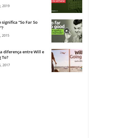
, 2019
 significa “So Far So
”?
, 2015
a diferença entre Will e
 To?
, 2017