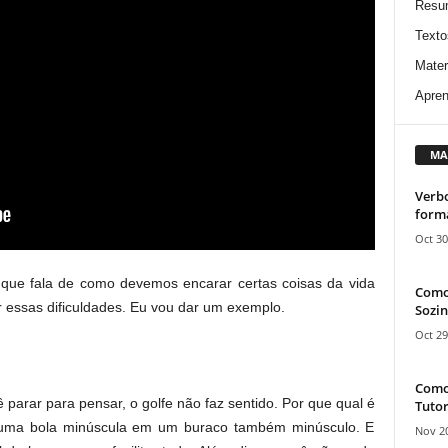
Resu
Texto
Mater
Apren
MA
Verbo
form
Oct 30
, que fala de como devemos encarar certas coisas da vida
Como
essas dificuldades. Eu vou dar um exemplo.
Sozin
Oct 29
Como 
 parar para pensar, o golfe não faz sentido. Por que qual é
Tutor
ar uma bola minúscula em um buraco também minúsculo. E
Nov 20