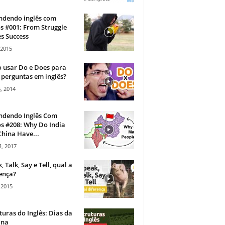
ndendo inglês com
s #001: From Struggle
s Success
 2015
 usar Do e Does para
 perguntas em inglês?
, 2014
ndendo Inglês Com
s #208: Why Do India
hina Have...
, 2017
, Talk, Say e Tell, qual a
ença?
 2015
turas do Inglês: Dias da
na