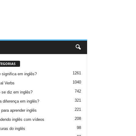
TEGORIAS
1261
 significa em inglês?
1040
al Verbs
742
se diz em inglês?
321
a diferença em inglês?
221
 para aprender inglês
208
dendo inglês com vídeos
98
turas do inglês