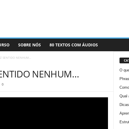
URSO
SOBRE NÓS
80 TEXTOS COM ÁUDIOS
AZ SENTIDO NENHUM…
CA
SENTIDO NENHUM…
O que
Phras
0
Como 
Qual 
Dicas
Apren
Estru