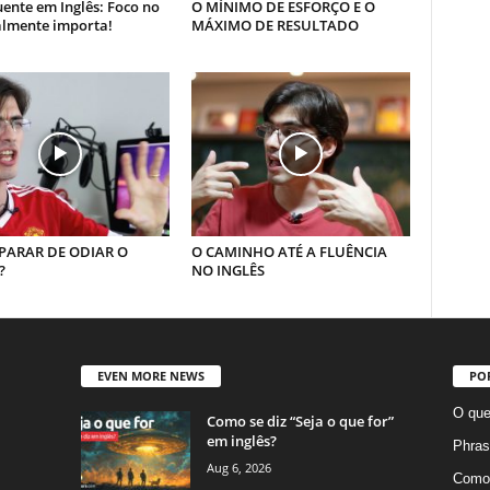
uente em Inglês: Foco no
O MÍNIMO DE ESFORÇO E O
almente importa!
MÁXIMO DE RESULTADO
PARAR DE ODIAR O
O CAMINHO ATÉ A FLUÊNCIA
?
NO INGLÊS
EVEN MORE NEWS
PO
O que
Como se diz “Seja o que for”
em inglês?
Phras
Aug 6, 2026
Como 