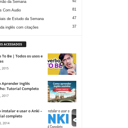
92
mão da Semana
81
s Com Audio
47
iais de Estudo da Semana
37
da inglês com citações
IS ACESSADOS
 To Be | Todos os usos e
as
, 2015
 Aprender Inglês
ho: Tutorial Completo
, 2017
instalar e usar o Anki –
ial completo
, 2014