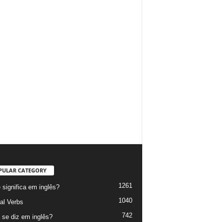
PULAR CATEGORY
1261
 significa em inglês?
1040
al Verbs
742
se diz em inglês?