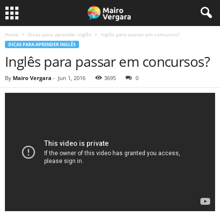
Home
Dicas para aprender inglês
Inglês para passar em concursos?
DICAS PARA APRENDER INGLÊS
Inglês para passar em concursos?
By
Mairo Vergara
-
Jun 1, 2016
3695
0