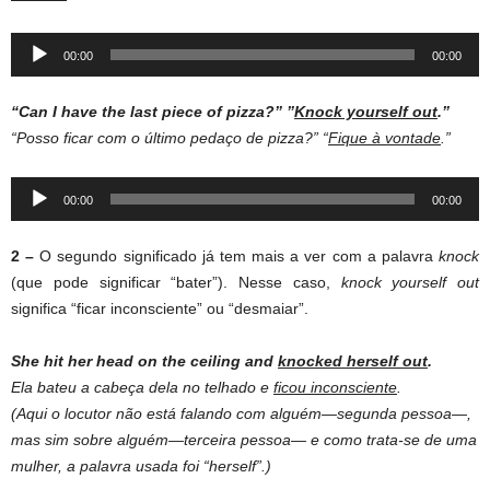
Audio
00:00
00:00
Player
“Can I have the last piece of pizza?”
”
Knock yourself out
.”
“Posso ficar com o último pedaço de pizza?” “
Fique à vontade
.”
Audio
00:00
00:00
Player
2 –
O segundo significado já tem mais a ver com a palavra
knock
(que pode significar “bater”). Nesse caso,
knock yourself out
significa “ficar inconsciente” ou “desmaiar”.
She hit her head on the ceiling and
knocked herself out
.
Ela bateu a cabeça dela no telhado e
ficou inconsciente
.
(Aqui o locutor não está falando com alguém—segunda pessoa—,
mas sim sobre alguém—terceira pessoa— e como trata-se de uma
mulher, a palavra usada foi “herself”.)