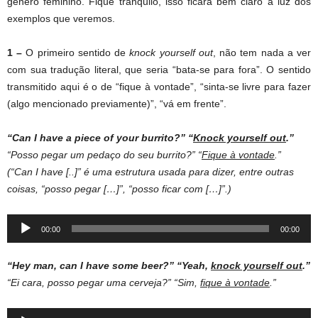
gênero feminino. Fique tranquilo, isso ficará bem claro à luz dos
exemplos que veremos.
1 –
O primeiro sentido de
knock yourself out
, não tem nada a ver
com sua tradução literal, que seria “bata-se para fora”. O sentido
transmitido aqui é o de “fique à vontade”, “sinta-se livre para fazer
(algo mencionado previamente)”, “vá em frente”.
“Can I have a piece of your burrito?”
“
Knock yourself out
.”
“Posso pegar um pedaço do seu burrito?” “
Fique à vontade
.”
(“Can I have [..]” é uma estrutura usada para dizer, entre outras
coisas, “posso pegar […]”, “posso ficar com […]”.)
Audio
00:00
00:00
Player
“Hey man, can I have some beer?”
“Yeah,
knock yourself out
.”
“Ei cara, posso pegar uma cerveja?” “Sim,
fique à vontade
.”
Audio