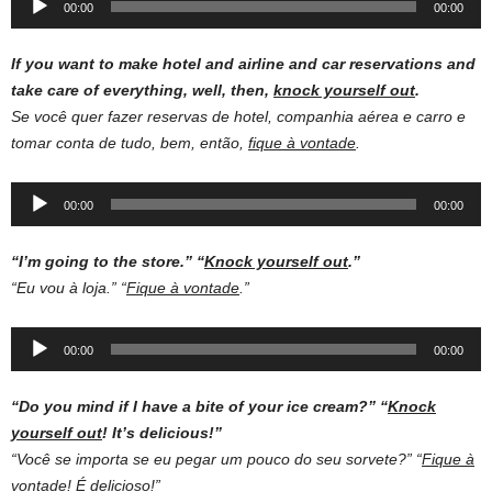
00:00
00:00
Player
If you want to make hotel and airline and car reservations and
take care of everything, well, then,
knock yourself out
.
Se você quer fazer reservas de hotel, companhia aérea e carro e
tomar conta de tudo, bem, então,
fique à vontade
.
Audio
00:00
00:00
Player
“I’m going to the store.”
“
Knock yourself out
.”
“Eu vou à loja.” “
Fique à vontade
.”
Audio
00:00
00:00
Player
“Do you mind if I have a bite of your ice cream?”
“
Knock
yourself out
! It’s delicious!”
“Você se importa se eu pegar um pouco do seu sorvete?” “
Fique à
vontade
! É delicioso!”