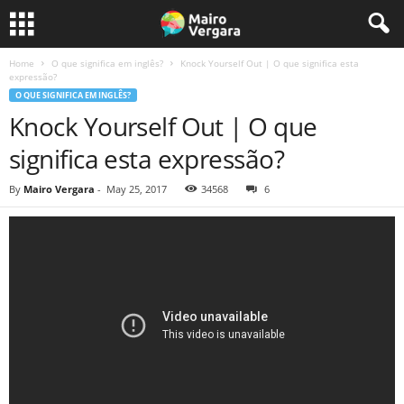
Home
O que significa em inglês?
Knock Yourself Out | O que significa esta
expressão?
O QUE SIGNIFICA EM INGLÊS?
Knock Yourself Out | O que
significa esta expressão?
By
Mairo Vergara
-
May 25, 2017
34568
6