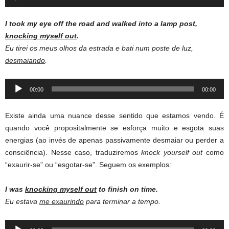
Player
I took my eye off the road and walked into a lamp post,
knocking myself out
.
Eu tirei os meus olhos da estrada e bati num poste de luz,
desmaiando
.
Audio
00:00
00:00
Player
Existe ainda uma nuance desse sentido que estamos vendo. É
quando você propositalmente se esforça muito e esgota suas
energias (ao invés de apenas passivamente desmaiar ou perder a
consciência). Nesse caso, traduziremos
knock yourself out
como
“exaurir-se” ou “esgotar-se”. Seguem os exemplos:
I was
knocking myself out
to finish on time.
Eu estava
me exaurindo
para terminar a tempo.
Audio