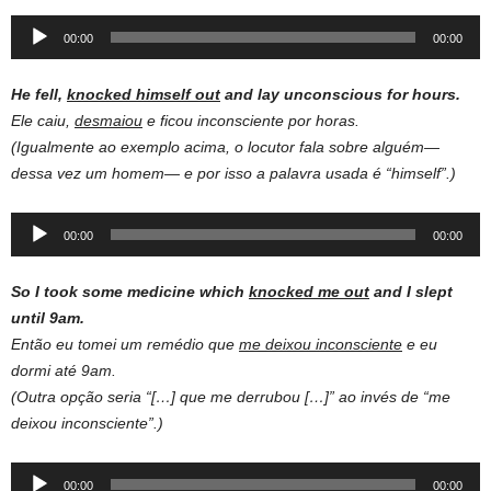
Audio
00:00
00:00
Player
He fell,
knocked himself out
and lay unconscious for hours.
Ele caiu,
desmaiou
e ficou inconsciente por horas.
(Igualmente ao exemplo acima, o locutor fala sobre alguém—
dessa vez um homem— e por isso a palavra usada é “himself”.)
Audio
00:00
00:00
Player
So I took some medicine which
knocked me out
and I slept
until 9am.
Então eu tomei um remédio que
me deixou inconsciente
e eu
dormi até 9am.
(Outra opção seria “[…] que me derrubou […]” ao invés de “me
deixou inconsciente”.)
Audio
00:00
00:00