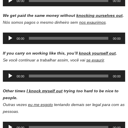
00:00
00:00
Player
We get paid the same money without
knocking ourselves out
.
Nós somos pagos o mesmo dinheiro sem
nos exaurimos
.
Audio
00:00
00:00
Player
If you carry on working like this, you’ll
knock yourself out
.
Se você continuar a trabalhar assim, você vai
se exaurir
.
Audio
00:00
00:00
Player
Other times
I knock myself out
trying too hard to be nice to
people.
Outras vezes
eu me esgoto
tentando demais ser legal para com as
pessoas.
Audio
00:00
00:00