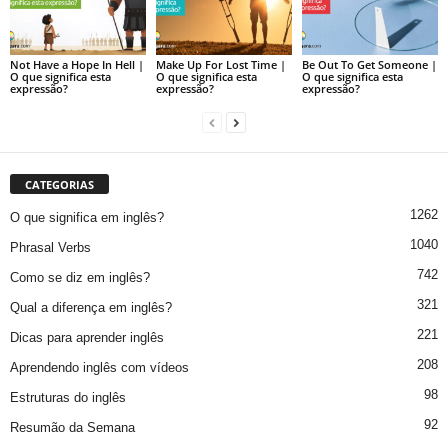
Not Have a Hope In Hell |
Make Up For Lost Time |
Be Out To Get Someone |
O que significa esta
O que significa esta
O que significa esta
expressão?
expressão?
expressão?
CATEGORIAS
1262
O que significa em inglês?
1040
Phrasal Verbs
742
Como se diz em inglês?
321
Qual a diferença em inglês?
221
Dicas para aprender inglês
208
Aprendendo inglês com vídeos
98
Estruturas do inglês
92
Resumão da Semana