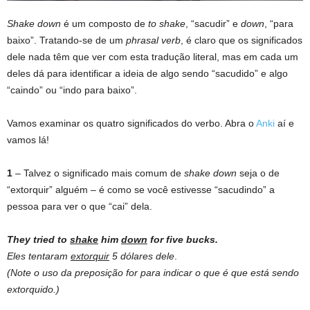
Shake down
é um composto de
to shake
, “sacudir” e
down
, “para
baixo”. Tratando-se de um
phrasal verb
, é claro que os significados
dele nada têm que ver com esta tradução literal, mas em cada um
deles dá para identificar a ideia de algo sendo “sacudido” e algo
“caindo” ou “indo para baixo”.
Vamos examinar os quatro significados do verbo. Abra o
Anki
aí e
vamos lá!
1
– Talvez o significado mais comum de
shake down
seja o de
“extorquir” alguém – é como se você estivesse “sacudindo” a
pessoa para ver o que “cai” dela.
They tried to
shake
him
down
for five bucks.
Eles tentaram
extorquir
5 dólares dele
.
(Note o uso da preposição for para indicar o que é que está sendo
extorquido.)