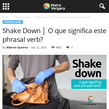
Home
Phrasal Verbs
Shake Down │ O que significa este phrasal verb?
PHRASAL VERBS
Shake Down │ O que significa este
phrasal verb?
By
Alberto Queiroz
-
Sep 22, 2023
8002
0