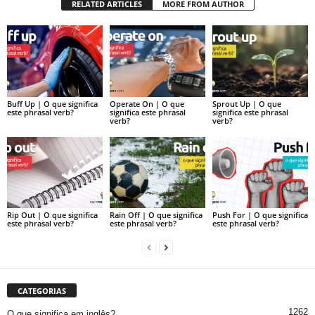
RELATED ARTICLES
MORE FROM AUTHOR
Buff Up | O que significa
Operate On | O que
Sprout Up | O que
este phrasal verb?
significa este phrasal
significa este phrasal
verb?
verb?
Rip Out | O que significa
Rain Off | O que significa
Push For | O que significa
este phrasal verb?
este phrasal verb?
este phrasal verb?
CATEGORIAS
1262
O que significa em inglês?