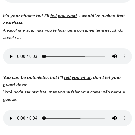
It’s your choice but I’ll
tell you what
, I would’ve picked that
one there.
A escolha é sua, mas
vou te falar uma coisa:
eu teria escolhido
aquele ali.
You can be optimistic, but I’ll
tell you what
, don’t let your
guard down.
Você pode ser otimista, mas
vou te falar uma coisa:
não baixe a
guarda.