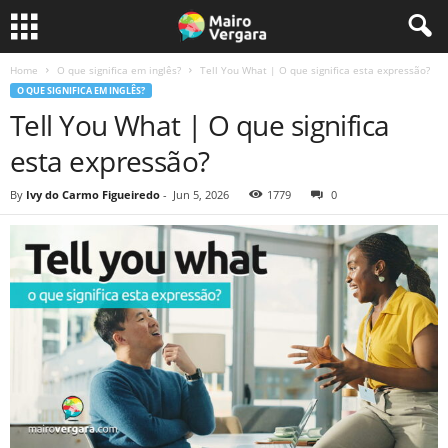
Home
O que significa em inglês?
Tell You What | O que significa esta expressão?
O QUE SIGNIFICA EM INGLÊS?
Tell You What | O que significa
esta expressão?
By
Ivy do Carmo Figueiredo
-
Jun 5, 2026
1779
0