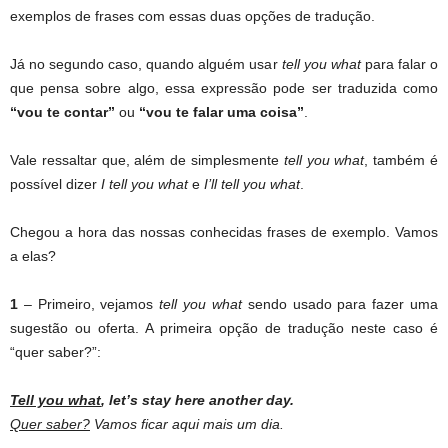
exemplos de frases com essas duas opções de tradução.
Já no segundo caso, quando alguém usar
tell you what
para falar o
que pensa sobre algo, essa expressão pode ser traduzida como
“vou te contar”
ou
“vou te falar uma coisa”
.
Vale ressaltar que, além de simplesmente
tell you what
, também é
possível dizer
I tell you what
e
I’ll tell you what
.
Chegou a hora das nossas conhecidas frases de exemplo. Vamos
a elas?
1
– Primeiro, vejamos
tell you what
sendo usado para fazer uma
sugestão ou oferta. A primeira opção de tradução neste caso é
“quer saber?”:
Tell you what
, let’s stay here another day.
Quer saber?
Vamos ficar aqui mais um dia.