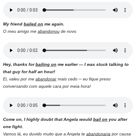
My friend
bailed on
me again.
O meu amigo me
abandonou
de novo.
Hey, thanks for
bailing on
me earlier — I was stuck talking to
that guy for half an hour!
Ei, valeu por me
abandonar
mais cedo ─ eu fique preso
conversando com aquele cara por meia hora!
Come on, I highly doubt that Angela would
bail on
you after
one fight.
Vamos lá, eu duvido muito que a Angela te
abandonaria
por causa