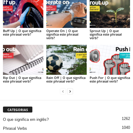
Buff Up | O que significa
Operate On | O que
Sprout Up | O que
este phrasal verb?
significa este phrasal
significa este phrasal
verb?
verb?
Rip Out | O que significa
Rain Off | O que significa
Push For | O que significa
este phrasal verb?
este phrasal verb?
este phrasal verb?
CATEGORIAS
1262
O que significa em inglês?
1040
Phrasal Verbs