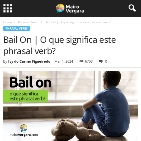
Home
Phrasal Verbs
Bail On | O que significa este phrasal verb?
PHRASAL VERBS
Bail On | O que significa este
phrasal verb?
By
Ivy do Carmo Figueiredo
-
Mar 1, 2024
6708
0