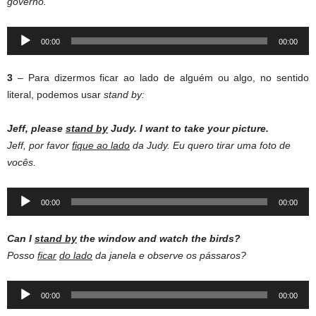
governo.
Audio
00:00
00:00
Player
3
– Para dizermos ficar ao lado de alguém ou algo, no sentido
literal, podemos usar
stand by:
Jeff, please
stand by
Judy. I want to take your picture.
Jeff, por favor
fique ao lado
da Judy. Eu quero tirar uma foto de
vocês.
Audio
00:00
00:00
Player
Can I
stand by
the window and watch the birds?
Posso
ficar
do lado
da janela e observe os pássaros?
Audio
00:00
00:00
Player