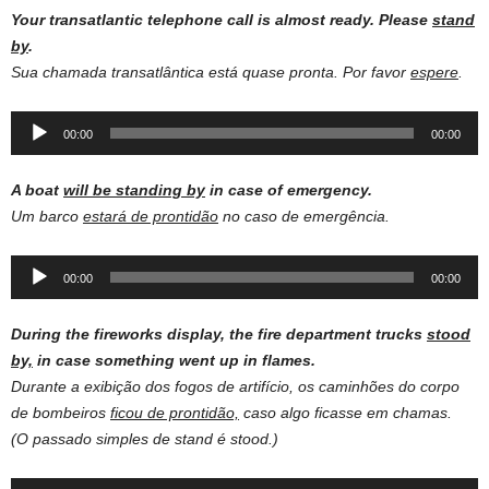
Your transatlantic telephone call is almost ready. Please
stand
by
.
Sua chamada transatlântica está quase pronta. Por favor
espere
.
Audio
00:00
00:00
Player
A
boat
will be
standing
by
in
case
of
emergency
.
Um barco
estará de prontidão
no caso de emergência.
Audio
00:00
00:00
Player
During the fireworks display, the fire department trucks
stood
by,
in case something went up in flames.
Durante a exibição dos fogos de artifício, os caminhões do corpo
de bombeiros
ficou de prontidão,
caso algo ficasse em chamas.
(O passado simples de stand é stood.)