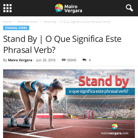
Home
Phrasal Verbs
Stand By | O Que Significa Este Phrasal Verb?
PHRASAL VERBS
Stand By | O Que Significa Este
Phrasal Verb?
By
Mairo Vergara
-
Jun 20, 2016
56045
4