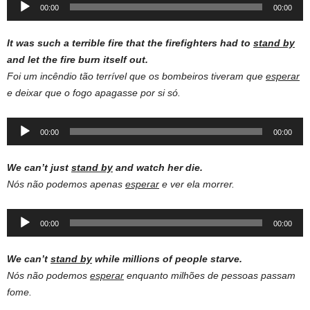
Audio
00:00
00:00
Player
It was such a terrible fire that the firefighters had to
stand by
and let the fire burn itself out.
Foi um incêndio tão terrível que os bombeiros tiveram que
esperar
e deixar que o fogo apagasse por si só.
Audio
00:00
00:00
Player
We can’t
just
stand
by
and
watch
her
die
.
Nós não podemos apenas
esperar
e ver ela morrer.
Audio
00:00
00:00
Player
We can’t
stand
by
while millions of
people
starve
.
Nós não podemos
esperar
enquanto milhões de pessoas passam
fome.