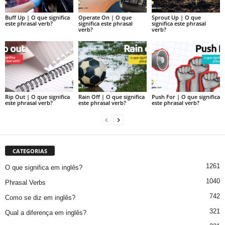
Buff Up | O que significa
Operate On | O que
Sprout Up | O que
este phrasal verb?
significa este phrasal
significa este phrasal
verb?
verb?
Rip Out | O que significa
Rain Off | O que significa
Push For | O que significa
este phrasal verb?
este phrasal verb?
este phrasal verb?
CATEGORIAS
1261
O que significa em inglês?
1040
Phrasal Verbs
742
Como se diz em inglês?
321
Qual a diferença em inglês?