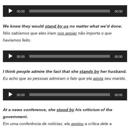
Audio
00:00
00:00
Player
We
knew
they would
stand
by
us
no
matter
what we’d done.
Nós sabíamos que eles iriam
nos apoiar
não importa o que
havíamos feito.
Audio
00:00
00:00
Player
I think people admire the fact that she
stands by
her husband.
Eu acho que as pessoas admiram o fato que ela
apoia
seu marido.
Audio
00:00
00:00
Player
At a news conference, she
stood by
his criticism of the
government.
Em uma conferência de notícias, ela
apoiou
a crítica dele a