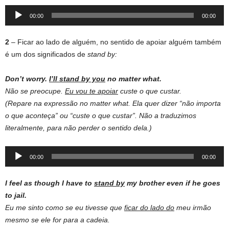
Audio
00:00
00:00
Player
2
– Ficar ao lado de alguém, no sentido de apoiar alguém também
é um dos significados de
stand by:
Don’t worry.
I’
ll stand by you
no matter what.
Não se preocupe.
Eu
vou te apoiar
custe o que custar.
(Repare na expressão no matter what. Ela quer dizer “não importa
o que aconteça” ou “custe o que custar”. Não a traduzimos
literalmente, para não perder o sentido dela.)
Audio
00:00
00:00
Player
I feel as though I have to
stand by
my brother even if he goes
to jail.
Eu me sinto como se eu tivesse que
ficar do lado do
meu irmão
mesmo se ele for para a cadeia.