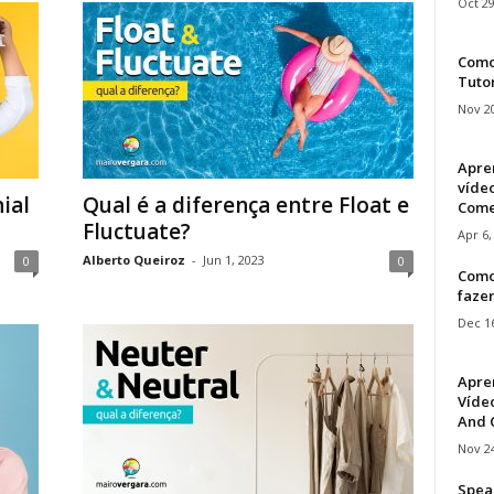
Oct 29
Como 
Tuto
Nov 20
Apre
víde
ial
Qual é a diferença entre Float e
Come
Fluctuate?
Apr 6,
Alberto Queiroz
-
Jun 1, 2023
0
0
Como
faze
Dec 16
Apre
Vídeo
And C
Nov 24
Speak