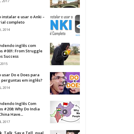
, 2017
instalar e usar o Anki –
rial completo
, 2014
ndendo inglês com
os #001: From Struggle
s Success
 2015
 usar Do e Does para
r perguntas em inglês?
, 2014
ndendo Inglês Com
s #208: Why Do India
hina Have...
, 2017
, Talk, Say e Tell, qual