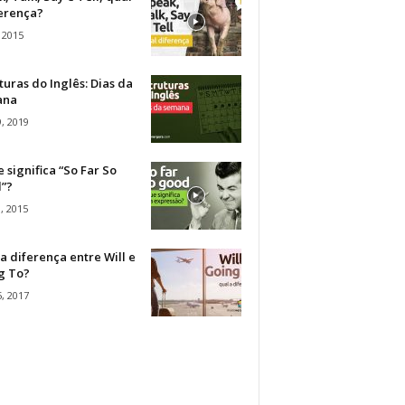
ferença?
 2015
turas do Inglês: Dias da
ana
, 2019
 significa “So Far So
”?
, 2015
a diferença entre Will e
g To?
, 2017