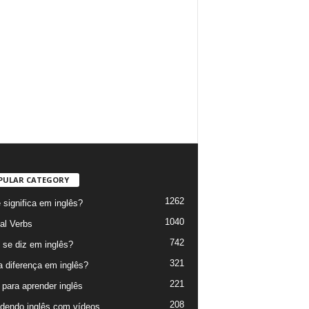
PULAR CATEGORY
1262
 significa em inglês?
1040
al Verbs
742
se diz em inglês?
321
a diferença em inglês?
221
 para aprender inglês
208
dendo inglês com vídeos