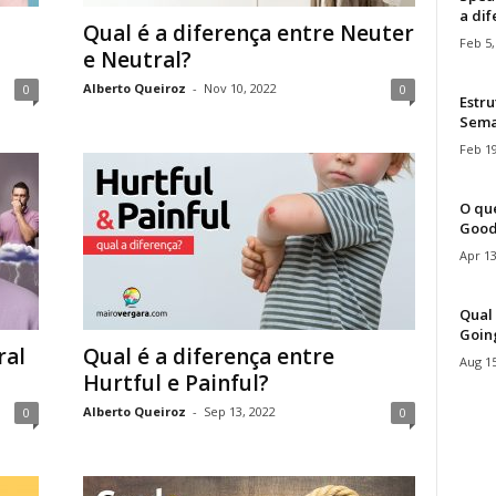
a di
Qual é a diferença entre Neuter
Feb 5,
e Neutral?
Alberto Queiroz
-
Nov 10, 2022
0
0
Estru
Sem
Feb 19
O que
Good
Apr 13
Qual 
Goin
ral
Qual é a diferença entre
Aug 15
Hurtful e Painful?
Alberto Queiroz
-
Sep 13, 2022
0
0