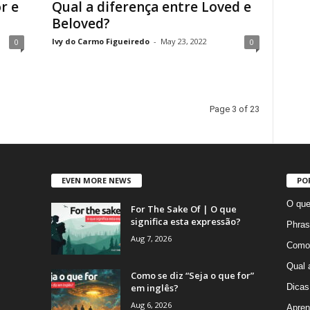
r e
Qual a diferença entre Loved e
Beloved?
Ivy do Carmo Figueiredo
-
May 23, 2022
0
0
Page 3 of 23
EVEN MORE NEWS
PO
O que
For The Sake Of | O que
significa esta expressão?
Phras
Aug 7, 2026
Como 
Qual 
Como se diz “Seja o que for”
em inglês?
Dicas
Aug 6, 2026
Apren