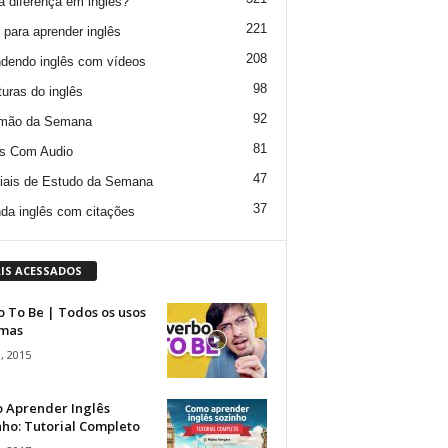
a diferença em inglês?
221
 para aprender inglês
208
dendo inglês com vídeos
98
turas do inglês
92
mão da Semana
81
s Com Audio
47
iais de Estudo da Semana
37
da inglês com citações
IS ACESSADOS
 To Be | Todos os usos
rmas
, 2015
 Aprender Inglês
ho: Tutorial Completo