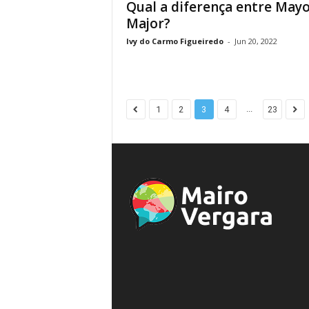
Qual a diferença entre Mayo
Major?
Ivy do Carmo Figueiredo
-
Jun 20, 2022
...
1
2
3
4
23