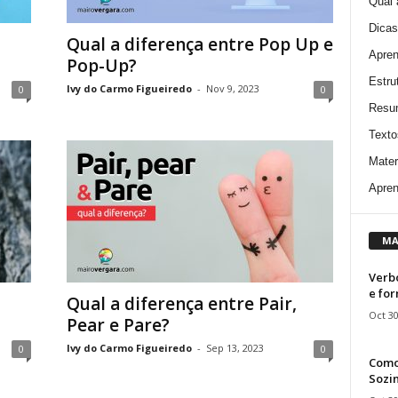
Qual 
Dicas
Qual a diferença entre Pop Up e
Apren
Pop-Up?
Estru
Ivy do Carmo Figueiredo
-
Nov 9, 2023
0
0
Resu
Texto
Mater
Apren
MA
Verbo
e fo
Qual a diferença entre Pair,
Oct 30
Pear e Pare?
Ivy do Carmo Figueiredo
-
Sep 13, 2023
0
0
Como
Sozin