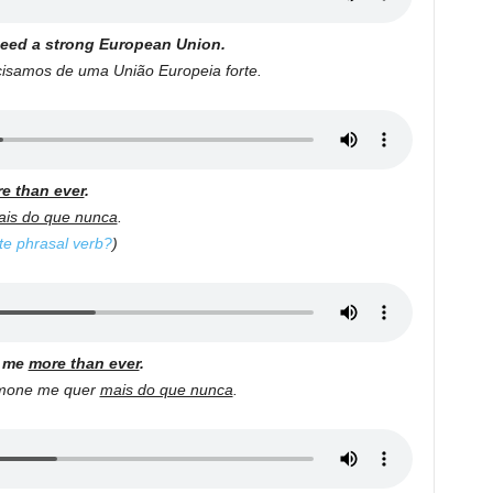
need a strong European Union.
cisamos de uma União Europeia forte.
e than ever
.
is do que nunca
.
te phrasal verb?
)
s me
more than ever
.
imone me quer
mais do que nunca
.