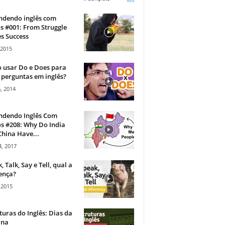
ndendo inglês com
s #001: From Struggle
s Success
 2015
 usar Do e Does para
 perguntas em inglês?
, 2014
ndendo Inglês Com
s #208: Why Do India
hina Have...
, 2017
, Talk, Say e Tell, qual a
ença?
 2015
turas do Inglês: Dias da
na