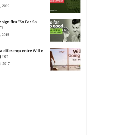
, 2019
 significa “So Far So
”?
, 2015
a diferença entre Will e
 To?
, 2017