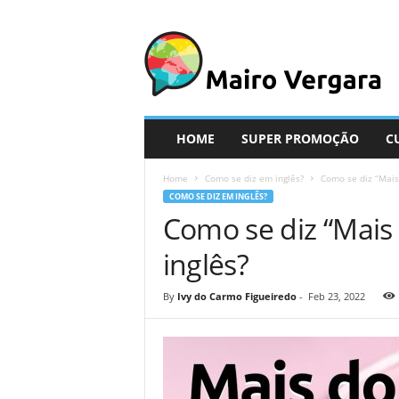
M
a
i
r
o
V
e
HOME
SUPER PROMOÇÃO
C
r
g
Home
Como se diz em inglês?
Como se diz “Mais
a
COMO SE DIZ EM INGLÊS?
r
Como se diz “Mai
a
inglês?
By
Ivy do Carmo Figueiredo
-
Feb 23, 2022