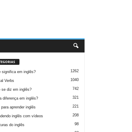
TEGORIAS
1262
 significa em inglês?
1040
al Verbs
742
se diz em inglês?
321
a diferença em inglês?
221
 para aprender inglês
208
dendo inglês com vídeos
98
turas do inglês