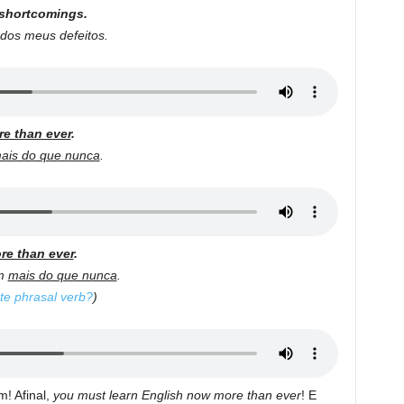
 shortcomings.
 dos meus defeitos.
e than ever
.
ais do que nunca
.
re than ever
.
am
mais do que nunca
.
te phrasal verb?
)
m! Afinal,
you must learn English now more than ever
! E