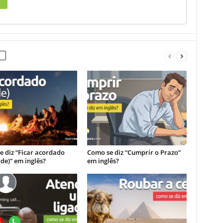
 diz “Ficar acordado
Como se diz “Cumprir o Prazo”
rde)” em inglês?
em inglês?