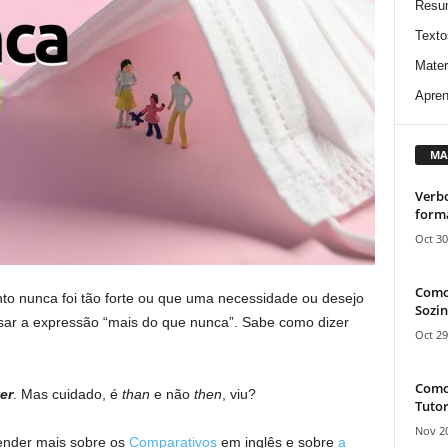
Resu
Texto
Mater
Apren
MA
Verbo
form
Oct 30
Como
o nunca foi tão forte ou que uma necessidade ou desejo
Sozin
sar a expressão “mais do que nunca”. Sabe como dizer
Oct 29
Como 
er
. Mas cuidado, é
than
e não
then
, viu?
Tutor
Nov 20
ender mais sobre os
Comparativos
em inglês e sobre
a