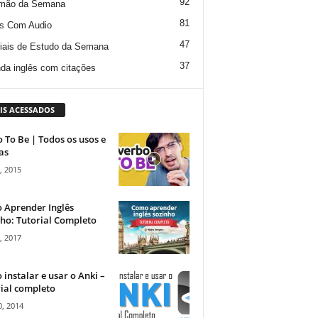
92
mão da Semana
81
s Com Audio
47
iais de Estudo da Semana
37
da inglês com citações
IS ACESSADOS
 To Be | Todos os usos e
as
, 2015
 Aprender Inglês
ho: Tutorial Completo
, 2017
instalar e usar o Anki –
ial completo
, 2014