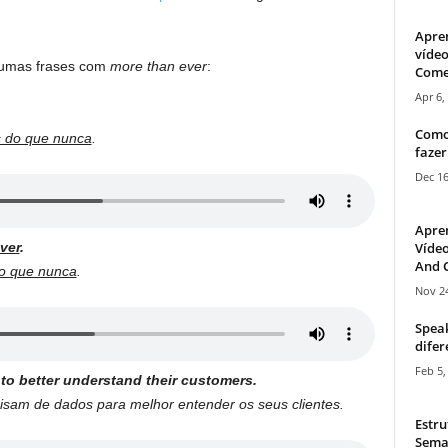
Apre
vídeo
gumas frases com
more than ever
:
Come
Apr 6,
Como
 do que nunca
.
fazer
Dec 16
Apre
Vídeo
ver
.
And C
o que nunca
.
Nov 24
Speak
difer
Feb 5,
 to better understand their customers.
cisam de dados para melhor entender os seus clientes.
Estru
Sema