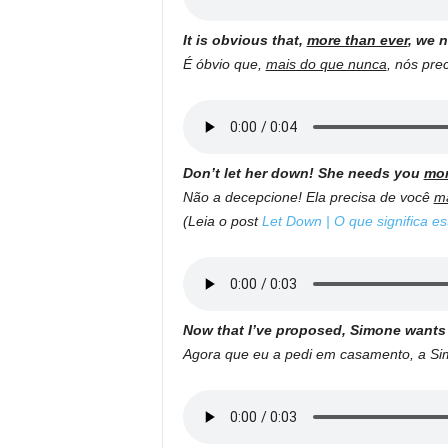
It is obvious that,
more than ever
, we 
É óbvio que,
mais do que nunca
, nós pre
Don’t let her down! She needs you
mor
Não a decepcione! Ela precisa de você
ma
(Leia o post
Let Down | O que significa es
Now that I’ve proposed, Simone want
Agora que eu a pedi em casamento, a S