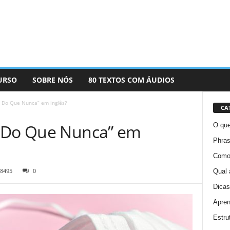
URSO
SOBRE NÓS
80 TEXTOS COM ÁUDIOS
 Do Que Nunca” em inglês?
CA
s Do Que Nunca” em
O que
Phras
Como 
8495
0
Qual 
Dicas
Apren
Estru