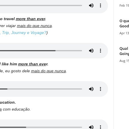
Feb 19
o travel
more than ever
.
O que
Good
er viajar
mais do que nunca
.
, Trip, Journey e Voyage?
)
Apr 13
Qual 
Going
Aug 15
 like him
more than eve
r.
e, eu gosto dele
mais do que nunca
.
ucation.
a
com educação.