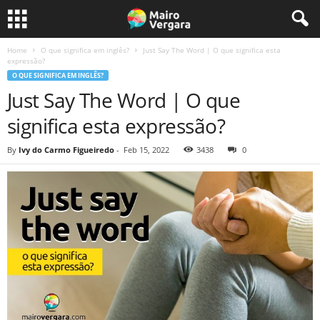
Home
O que significa em inglês?
Just Say The Word | O que significa esta
expressão?
O QUE SIGNIFICA EM INGLÊS?
Just Say The Word | O que
significa esta expressão?
By
Ivy do Carmo Figueiredo
-
Feb 15, 2022
3438
0