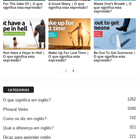
For The Sake Of | O que
A Good Many | O que
Waste One’s Breath | O
significa esta expressão?
significa esta expressão?
que significa esta
expressão?
Not Have a Hope In Hell |
Make Up For Lost Time |
Be Out To Get Someone |
O que significa esta
O que significa esta
O que significa esta
expressão?
expressão?
expressão?
CATEGORIAS
1262
O que significa em inglês?
1040
Phrasal Verbs
742
Como se diz em inglês?
321
Qual a diferença em inglês?
221
Dicas para aprender inglês