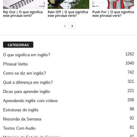
Rip Out | O que significa
Rain Off | O que significa
Push For | O que significa
este phrasal verb?
este phrasal verb?
este phrasal verb?
CATEGORIAS
1262
O que significa em inglês?
1040
Phrasal Verbs
742
Como se diz em inglês?
321
Qual a diferença em inglês?
221
Dicas para aprender inglês
208
Aprendendo inglês com vídeos
98
Estruturas do inglês
92
Resumão da Semana
81
Textos Com Audio
47