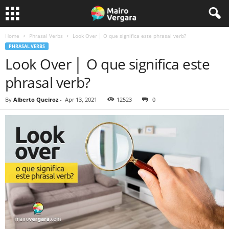
Home
Phrasal Verbs
Look Over │ O que significa este phrasal verb?
PHRASAL VERBS
Look Over │ O que significa este
phrasal verb?
By
Alberto Queiroz
-
Apr 13, 2021
12523
0