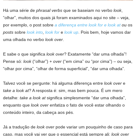
Há uma série de
phrasal verbs
que se baseiam no verbo
look
,
“olhar”, muitos dos quais já foram examinados aqui no site – veja,
por exemplo, o post sobre
a diferença entre look for e look at
ou
os
posts
sobre
look into
,
look for
e
look up
. Pois bem, hoje vamos dar
uma olhada no verbo
look over
.
E sabe o que significa
look over
? Exatamente “dar uma olhada”!
Pense só:
look
(“olhar”) +
over
(“em cima” ou “por cima”) – ou seja,
“olhar por cima”, “olhar de forma superficial”, “dar uma olhada”.
Talvez você se pergunte: há alguma diferença entre
look over
e
take a look at
? A resposta é: sim, mas bem pouca. É um mero
detalhe:
take a look at
significa simplesmente “dar uma olhada”,
enquanto que
look over
enfatiza o fato de você estar olhando o
conteúdo inteiro, da cabeça aos pés.
Já a tradução de
look over
pode variar um pouquinho de caso para
caso, mas você vai ver que o essencial está sempre ali:
look over