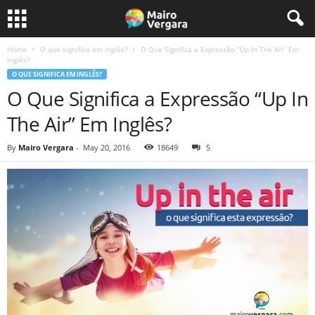
Home
O que significa em inglês?
O Que Significa a Expressão “Up In The Air” Em
Inglês?
O QUE SIGNIFICA EM INGLÊS?
O Que Significa a Expressão “Up In
The Air” Em Inglês?
By
Mairo Vergara
-
May 20, 2016
18649
5