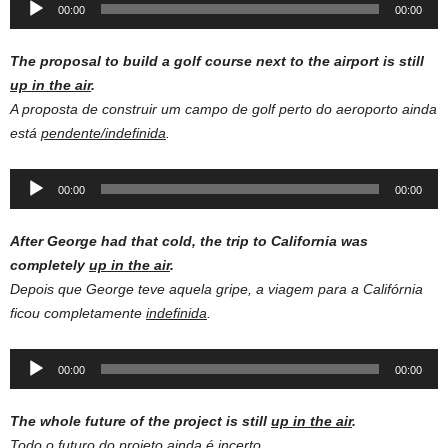
Audio
00:00
00:00
Player
The proposal to build a golf course next to the airport is still
up in the air
.
A proposta de construir um campo de golf perto do aeroporto ainda
está
pendente/indefinida
.
Audio
00:00
00:00
Player
After George had that cold, the trip to California was
completely
up in the air
.
Depois que George teve aquela gripe, a viagem para a Califórnia
ficou completamente
indefinida
.
Audio
00:00
00:00
Player
The whole future of the project is still
up in the air
.
Todo o futuro do projeto ainda é
incerto
.