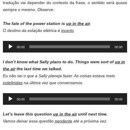
tradução vai depender do contexto da frase, o sentido será quase
sempre o mesmo. Observe:
The fate of the power station is
up in the air
.
O destino da estação elétrica é
incerto
.
Audio
00:00
00:00
Player
I don’t know what Sally plans to do. Things were sort of
up in
the air
the last time we talked.
Eu não sei o que a Sally planeja fazer. As coisas estava meio
indefinidas
na última vez que conversamos.
Audio
00:00
00:00
Player
Let’s leave this question
up in the air
until next time.
Vamos deixar essa questão
pendente
até a próxima vez.