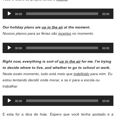
Audio
00:00
00:00
Player
Our holiday plans are
up in the air
at the moment.
Nossos planos para as férias são
incertos
no momento.
Audio
00:00
00:00
Player
Right now, everything is sort of
up in the air
for me. I’m trying
to
decide where to live, and whether to go to school or work.
Neste exato momento, tudo está meio que
indefinido
para mim. Eu
estou tentando decidir onde morar, e se ir para a escola ou
trabalhar.
Audio
00:00
00:00
Player
E esta foi a dica de hoje. Espero que você tenha gostado e a