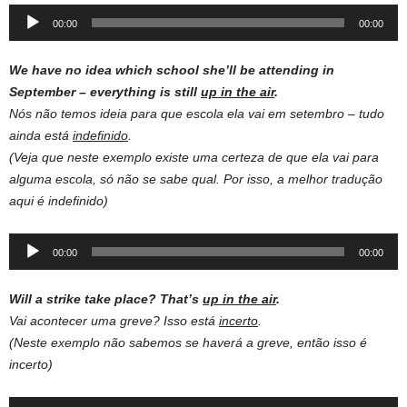
Audio
00:00
00:00
Player
We have no idea which school she’ll be attending in
September – everything is still
up in the air
.
Nós não temos ideia para que escola ela vai em setembro – tudo
ainda está
indefinido
.
(Veja que neste exemplo existe uma certeza de que ela vai para
alguma escola, só não se sabe qual. Por isso, a melhor tradução
aqui é indefinido)
Audio
00:00
00:00
Player
Will a strike take place? That’s
up in the air
.
Vai acontecer uma greve? Isso está
incerto
.
(Neste exemplo não sabemos se haverá a greve, então isso é
incerto)